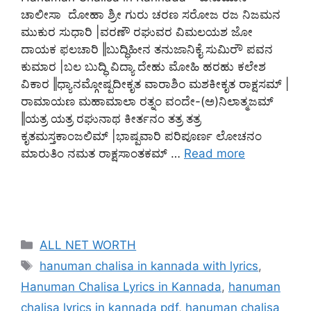
ಚಾಲೀಸಾ ದೋಹಾ ಶ್ರೀ ಗುರು ಚರಣ ಸರೋಜ ರಜ ನಿಜಮನ
ಮುಕುರ ಸುಧಾರಿ |ವರಣೌ ರಘುವರ ವಿಮಲಯಶ ಜೋ
ದಾಯಕ ಫಲಚಾರಿ ‖ಬುದ್ಧಿಹೀನ ತನುಜಾನಿಕೈ ಸುಮಿರೌ ಪವನ
ಕುಮಾರ |ಬಲ ಬುದ್ಧಿ ವಿದ್ಯಾ ದೇಹು ಮೋಹಿ ಹರಹು ಕಲೇಶ
ವಿಕಾರ ‖ಧ್ಯಾನಮ್ಗೋಷ್ಪದೀಕೃತ ವಾರಾಶಿಂ ಮಶಕೀಕೃತ ರಾಕ್ಷಸಮ್ |
ರಾಮಾಯಣ ಮಹಾಮಾಲಾ ರತ್ನಂ ವಂದೇ-(ಅ)ನಿಲಾತ್ಮಜಮ್
‖ಯತ್ರ ಯತ್ರ ರಘುನಾಥ ಕೀರ್ತನಂ ತತ್ರ ತತ್ರ
ಕೃತಮಸ್ತಕಾಂಜಲಿಮ್ |ಭಾಷ್ಪವಾರಿ ಪರಿಪೂರ್ಣ ಲೋಚನಂ
ಮಾರುತಿಂ ನಮತ ರಾಕ್ಷಸಾಂತಕಮ್ …
Read more
ALL NET WORTH
hanuman chalisa in kannada with lyrics
,
Hanuman Chalisa Lyrics in Kannada
,
hanuman
chalisa lyrics in kannada pdf
,
hanuman chalisa