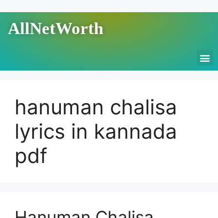
AllNetWorth
hanuman chalisa
lyrics in kannada
pdf
Hanuman Chalisa