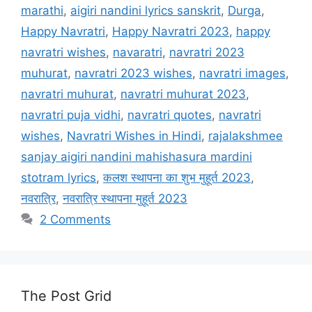
marathi
,
aigiri nandini lyrics sanskrit
,
Durga
,
Happy Navratri
,
Happy Navratri 2023
,
happy
navratri wishes
,
navaratri
,
navratri 2023
muhurat
,
navratri 2023 wishes
,
navratri images
,
navratri muhurat
,
navratri muhurat 2023
,
navratri puja vidhi
,
navratri quotes
,
navratri
wishes
,
Navratri Wishes in Hindi
,
rajalakshmee
sanjay aigiri nandini mahishasura mardini
stotram lyrics
,
कलश स्थापना का शुभ मुहूर्त 2023
,
नवरात्रि
,
नवरात्रि स्थापना मुहूर्त 2023
2 Comments
The Post Grid