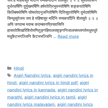
जय हे महिषासुर मर्दिनि रम्यकपर्दिनि शैलसुते ॥ १ ॥ सुरवरवर्षिणि
दुर्धरधर्षिणि दुर्मुखमर्षिणि हर्षरतेत्रिभुवनपोषिणि शङ्करतोषिणि
किल्बिषमोषिणि घोषरतेदनुजनिरोषिणि दितिसुतरोषिणि दुर्मदशोषिणि
सिन्धुसुतेजय जय हे महिषासुर मर्दिनि रम्यकपर्दिनि शैलसुते ॥ २ ॥
अयि जगदम्ब मदम्ब कदम्बवनप्रियवासिनि
हासरतेशिखरिशिरोमणितुङ्गहिमालयशृङ्गनिजालयमध्यगतेमधुमधुरे
मधुकैटभगञ्जिनि कैटभभञ्जिनि …
Read more
Hindi
Aigiri Nandini lyrics
,
aigiri nandini lyrics in
hindi
,
aigiri nandini lyrics in hindi pdf
,
aigiri
nandini lyrics in kannada
,
aigiri nandini lyrics in
marathi
,
aigiri nandini lyrics in tamil
,
aigiri
nandini lyrics malayalam
,
aigiri nandini lyrics