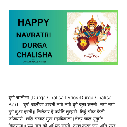
दुर्गा चालीसा (Durga Chalisa Lyrics)Durga Chalisa
Aarti- दुर्गा चालीसा आरती नमो नमो दुर्गे सुख करनी।नमो नमो
दुर्गे दुःख हरनी॥ निरंकार है ज्योति तुम्हारी।तिहूं लोक फैली
उजियारी॥शशि ललाट मुख महाविशाला।नेत्र लाल भृकुटि
विकराला॥ रूप मातु को अधिक सुहावे।दरश करत जन अति सुख