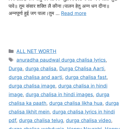
पावे॥ तुम संसार शक्ति लै कीना।पालन हेतु अन्न धन दीना॥
अन्नपूर्णा हुई जग पाला।तुम …
Read more
ALL NET WORTH
anuradha paudwal durga chalisa lyrics
,
Durga
,
durga chalisa
,
Durga Chalisa Aarti
,
durga chalisa and aarti
,
durga chalisa fast
,
durga chalisa image
,
durga chalisa in hindi
image
,
durga chalisa in hindi images
,
durga
chalisa ka paath
,
durga chalisa likha hua
,
durga
chalisa likhit mein
,
durga chalisa lyrics in hindi
pdf
,
durga chalisa telug
,
durga chalisa video
,
durga chalisa webdunia
,
Happy Navratri
,
Happy